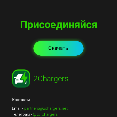
Присоединяйся
Скачать
2
Chargers
Контакты:
Email -
partners@2chargers.net
Телеграм -
@to_chargers